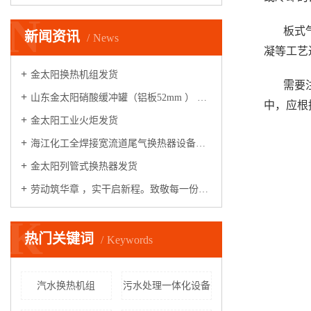
N
板式
新闻资讯
News
凝等工艺
金太阳换热机组发货
需要
山东金太阳硝酸缓冲罐（铝板52mm ） 整装启航
中，应根
金太阳工业火炬发货
海江化工全焊接宽流道尾气换热器设备，安装运行调试满一年，各项指标满足性能测试条件，验收合格！
金太阳列管式换热器发货
劳动筑华章 ，实干启新程。致敬每一份坚守，致敬一线工作者，五一劳动节快乐！
K
热门关键词
Keywords
汽水换热机组
污水处理一体化设备