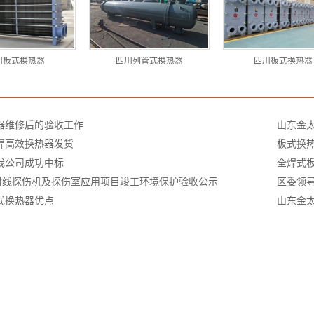
川板式换热器
四川列管式换热器
四川板式换热器
器维修后的验收工作
山东金
焊高效换热器发货
板式换
我公司成功中标
全焊式
射线探伤机及探伤室应用项目竣工环境保护验收公示
区委领
式换热器优点
山东金