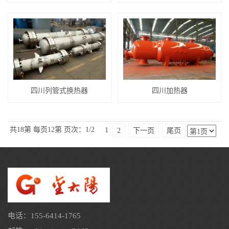
四川列管式换热器
四川加热器
共18第
每页12第
页次：1/2
1
2
下一页
尾页
电话：155-6414-1765