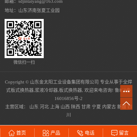
邮箱：sdjintaiyang@163.com
地址：山东济南张夏工业园
微信扫一扫
Copyright © 山东金太阳工业设备集团有限公司 专业从事于
全焊
式板式换热器
,
浆液冷却器
,
板式换热器
, 欢迎来电咨询!
鲁ICP备
16016856号-2
主营区域：
山东
河北
上海
山西
陕西
甘肃
宁夏
内蒙古
新疆
四
川
首页
产品
电话
留言