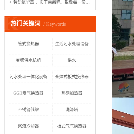
劳动筑华章 ，实干启新程。致敬每一份坚守，致敬一线工作者，五一劳动节快乐！
K
热门关键词
Keywords
管式换热器
生活污水处理设备
变频供水机组
供水
污水处理一体化设备
全焊式板式换热器
GGH烟气换热器
热网加热器
不锈钢储罐
洗涤塔
浆液冷却器
板式气气换热器