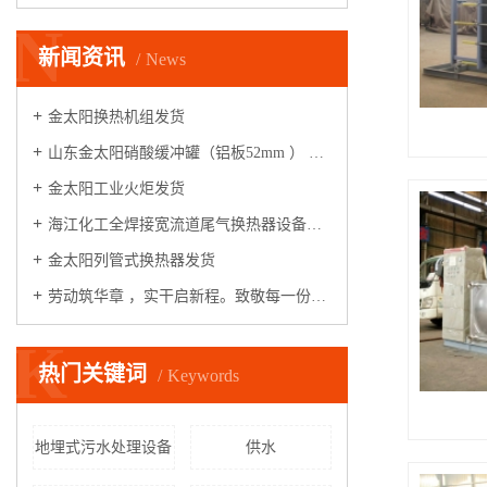
N
新闻资讯
News
金太阳换热机组发货
山东金太阳硝酸缓冲罐（铝板52mm ） 整装启航
金太阳工业火炬发货
海江化工全焊接宽流道尾气换热器设备，安装运行调试满一年，各项指标满足性能测试条件，验收合格！
金太阳列管式换热器发货
劳动筑华章 ，实干启新程。致敬每一份坚守，致敬一线工作者，五一劳动节快乐！
K
热门关键词
Keywords
地埋式污水处理设备
供水