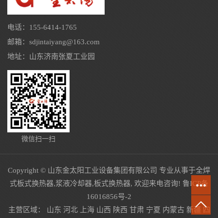
电话：155-6414-1765
邮箱：sdjintaiyang@163.com
地址：山东济南张夏工业园
微信扫一扫
Copyright © 山东金太阳工业设备集团有限公司 专业从事于
全焊
式板式换热器
,
浆液冷却器
,
板式换热器
, 欢迎来电咨询!
鲁ICP备
16016856号-2
主营区域：
山东
河北
上海
山西
陕西
甘肃
宁夏
内蒙古
新疆
四