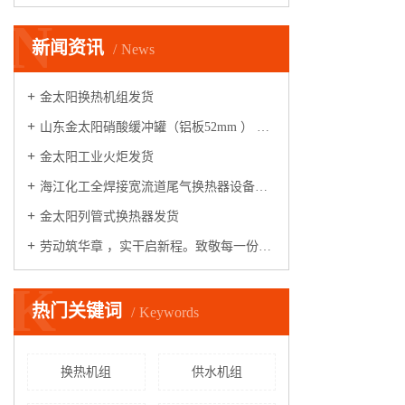
N
新闻资讯
News
金太阳换热机组发货
山东金太阳硝酸缓冲罐（铝板52mm ） 整装启航
金太阳工业火炬发货
海江化工全焊接宽流道尾气换热器设备，安装运行调试满一年，各项指标满足性能测试条件，验收合格！
金太阳列管式换热器发货
劳动筑华章 ，实干启新程。致敬每一份坚守，致敬一线工作者，五一劳动节快乐！
K
热门关键词
Keywords
换热机组
供水机组