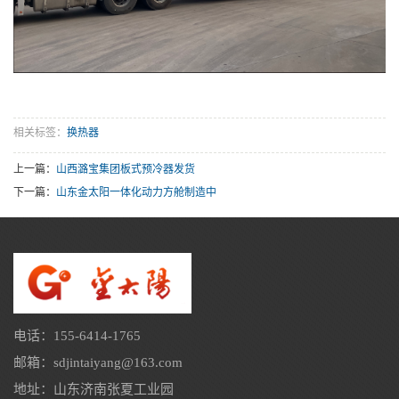
相关标签：
换热器
上一篇：
山西潞宝集团板式预冷器发货
下一篇：
山东金太阳一体化动力方舱制造中
电话：155-6414-1765
邮箱：sdjintaiyang@163.com
地址：山东济南张夏工业园