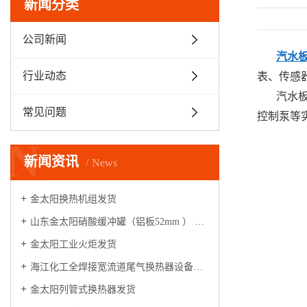
新闻分类
公司新闻
汽水
行业动态
表、传感
汽水
常见问题
控制泵等
N
新闻资讯
News
金太阳换热机组发货
山东金太阳硝酸缓冲罐（铝板52mm ） 整装启航
金太阳工业火炬发货
海江化工全焊接宽流道尾气换热器设备，安装运行调试满一年，各项指标满足性能测试条件，验收合格！
金太阳列管式换热器发货