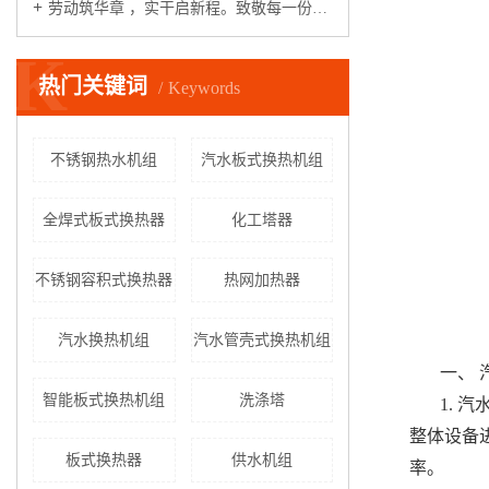
劳动筑华章 ，实干启新程。致敬每一份坚守，致敬一线工作者，五一劳动节快乐！
K
热门关键词
Keywords
不锈钢热水机组
汽水板式换热机组
全焊式板式换热器
化工塔器
不锈钢容积式换热器
热网加热器
汽水换热机组
汽水管壳式换热机组
一、 
智能板式换热机组
洗涤塔
1.
整体设备
板式换热器
供水机组
率。