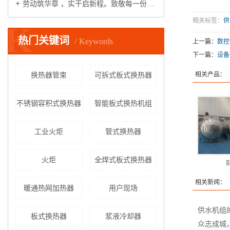
劳动筑华章 ，实干启新程。致敬每一份坚守，致敬一线工作者，五一劳动节快乐！
相关标签：
供
K
热门关键词
Keywords
上一篇：
数控
下一篇：
设备
相关产品：
换热器管束
可拆式板式换热器
不锈钢容积式换热器
智能板式换热机组
工业火炬
管式换热器
火炬
全焊式板式换热器
相关新闻：
暖通热网加热器
用户现场
供水机组
板式换热器
浆液冷却器
众志成城