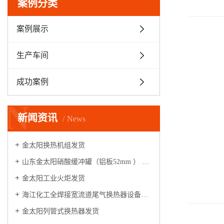
案例分类
案例展示
生产车间
成功案例
N
新闻资讯
News
金太阳换热机组发货
山东金太阳硝酸缓冲罐（铝板52mm ） 整装启航
金太阳工业火炬发货
海江化工全焊接宽流道尾气换热器设备，安装运行调试满一年，各项指标满足性能测试条件，验收合格！
金太阳列管式换热器发货