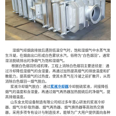
湿烟气经烟囱排放后遇到低温空气时，饱和湿烟气中水蒸气发
生冷凝，在烟囱出口形成白色雾状水汽，俗称为“白色烟羽”。通常
湿法脱硫排出的净烟气为饱和湿烟气。
根据白色烟羽形成机理，工程上消除白色烟羽主要途径是：通
过冷却降低湿烟气的含湿量，再通过加热提高烟气的排放温度和扩
散能力，提高烟气的过热度，使其水蒸气在冷凝之前扩散开，从而
消除白色烟羽一烟气脱白。
浆液冷却烟气脱白：通过
浆液冷却器
冷却脱硫浆液，间接降低
烟气的温度和含湿量，再通过烟气再热器加热脱硫后的净烟气，提
高排烟温度。
山东金太阳设备制造有限公司经过多年潜心研发的浆液冷却
器、烟气冷却/取热器、烟气再热器、烟气换热器等高效热交换
器，采用多项专有设计与制造技术，能够为广大用户提供面向各种