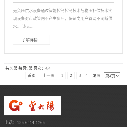
无负压供水设备通过智能控制控制技术与稳压补偿技术实
现设备对市政管网不产生负压，保证向用户管网不间断供
水。 该无...
了解详情 +
共36第
每页9第
页次：4/4
4
首页
上一页
1
2
3
尾页
电话：155-6414-1765