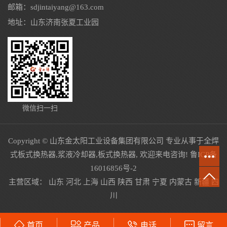
邮箱：sdjintaiyang@163.com
地址：山东济南张夏工业园
微信扫一扫
Copyright © 山东金太阳工业设备集团有限公司 专业从事于
全焊
式板式换热器
,
浆液冷却器
,
板式换热器
, 欢迎来电咨询!
鲁ICP备
16016856号-2
主营区域：
山东
河北
上海
山西
陕西
甘肃
宁夏
内蒙古
新疆
四
川
首页
产品
电话
留言